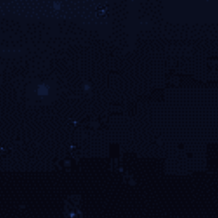
数据加密安全合规奖
平台系统符合国际加密标准，连续通过多轮安全审
查。
联系我们
快速导航
都市高新区天府大道北段85号
App下载
关于我们
pport@wtwmics.com
隐私政策
用户协议
网站地图