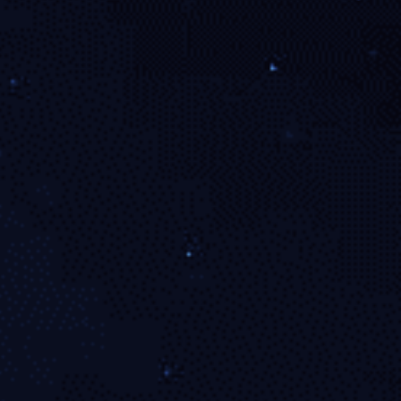
定与用户信任。