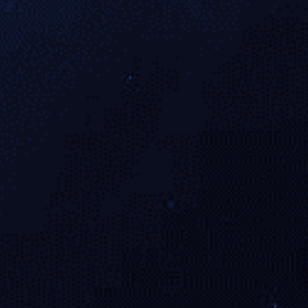
一体。
安全保障
多重风控机制与实名认证体系，全面守护数据与
账户安全。
个性定制
支持自选关注内容，打造专属九州体育首页资讯
中心。