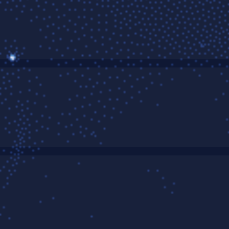
畅所欲言，与全球球迷一起交流观点、参与讨
论。
版本更新记录 · 按时间分组查看
每次更新内容一目了然，九州体育首页不断打磨细节，提升体验