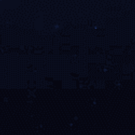
行业推荐品牌
九州体育-九州体育(中国)·-官方网站 曾被多家行业
媒体列入年度推荐名单。
推荐平台